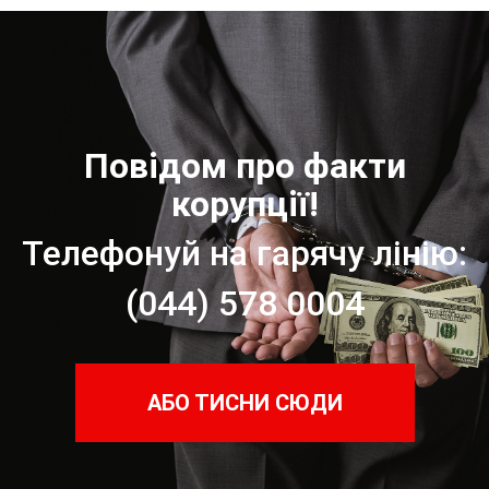
Повідом про факти
корупції!
Телефонуй на гарячу лінію:
(044) 578 0004
АБО ТИСНИ СЮДИ