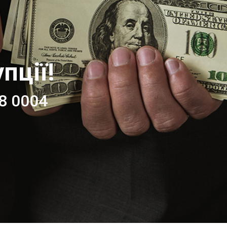
пції!
78 0004